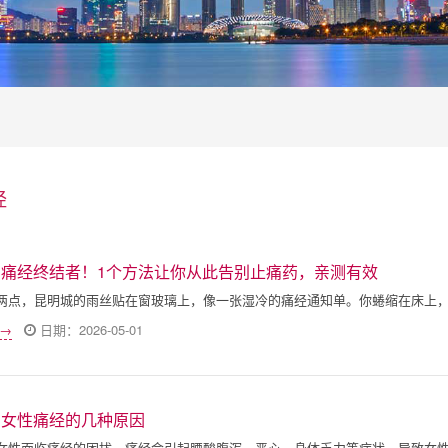
经
明痛经终结者！1个方法让你从此告别止痛药，亲测有效
两点，昆明城的雨丝贴在窗玻璃上，像一张湿冷的痛经通知单。你蜷缩在床上
 →
日期：2026-05-01
明女性痛经的几种原因
女性面临痛经的困扰，痛经会引起腰酸腹泻、恶心、身体乏力等症状，导致女