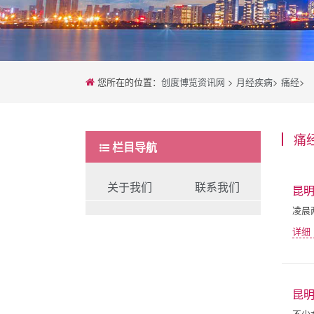
您所在的位置：
创度博览资讯网
>
月经疾病
>
痛经
>
痛
栏目导航
关于我们
联系我们
昆
凌晨
详细
昆
不少