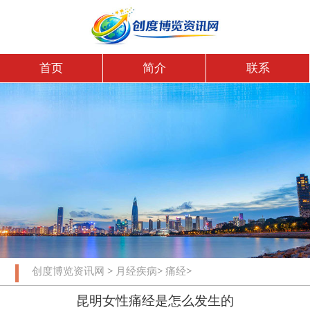
首页
简介
联系
创度博览资讯网
>
月经疾病
>
痛经
>
昆明女性痛经是怎么发生的