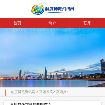
首页
简介
联系
创度博览资讯网
>
宫颈疾病
>
宫颈炎
>
昆明好的正规妇科医院？