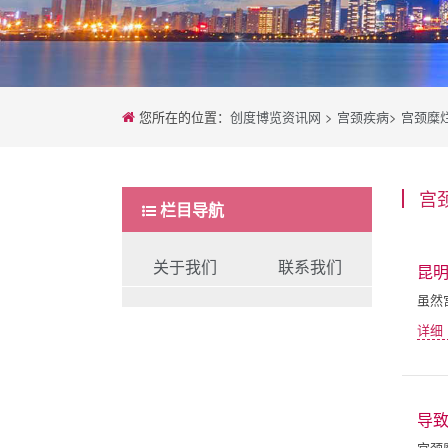
您所在的位置：
创度博览资讯网
>
宫颈疾病
>
宫颈糜
宫
栏目导航
关于我们
联系我们
昆
虽然
详细
导
宫颈