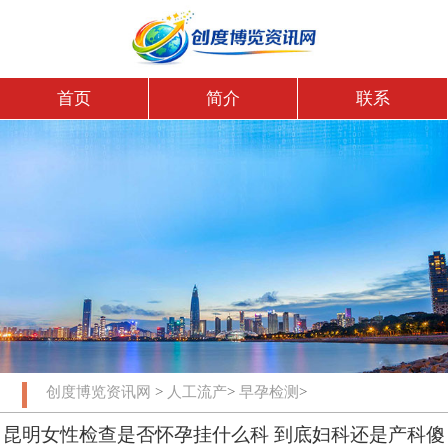
首页
简介
联系
创度博览资讯网
>
人工流产
>
早孕检测
>
昆明女性检查是否怀孕挂什么科 到底妇科还是产科傻