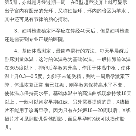
第5周，亦就是月经过期一周，在B型超声波屏上就可显示
出子宫内有圆形的光环，又称妊娠环，环内的暗区为羊水，
其中还可见有节律的胎心搏动。
3、妇科检查确定怀孕应在停经40天后，但是妇科检查
还是需要到专业正规的医院。
4、基础体温测定，最简单易行的方法。每天早晨醒后
卧床测量体温，这时的体温称为基础体温。一般排卵前体温
在36.5度以下，排卵后孕激素升高，作用于体温中枢，使体
温上升0.3—0.5度。如卵子未能受精，则约一周后孕激素下
降，体温恢复正常;若已妊娠，则孕激素保持高水平不变，
使体温亦保持高水平。基础体温中的高温曲线现象持续18天
以上，一般可以肯定早期妊娠。另外需要提醒的是，X线摄
片不能用于诊断早孕。因为只有在妊娠18—20周以后，X线
摄片才可见到胎儿骨骼阴影，而且早孕时X线可以损伤胎
儿。