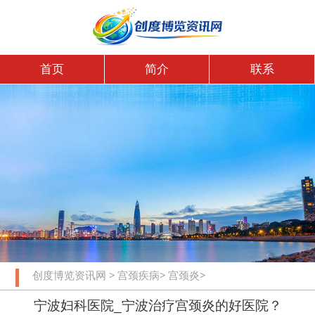
首页
简介
联系
创度博览资讯网
>
宫颈疾病
>
宫颈炎
>
宁波妇科医院_宁波治疗宫颈炎的好医院？